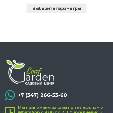
Этот
Выберите параметры
товар
имеет
несколько
вариаций.
Опции
можно
выбрать
на
странице
товара.
+7 (347) 266-53-60
Мы принимаем заказы по телефонам и
WhatsApp с 9.00 до 21.00 ежедневно и