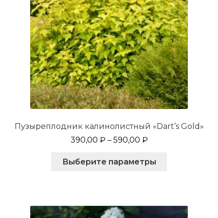
Пузыреплодник калинолистный «Dart’s Gold»
390,00
₽
–
590,00
₽
Этот
Выберите параметры
товар
имеет
несколько
вариаций.
Опции
можно