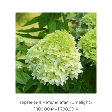
несколько
вариаций.
Опции
можно
выбрать
на
странице
товара.
Гортензия метельчатая «Limelight»
1 100,00
₽
–
1 790,00
₽