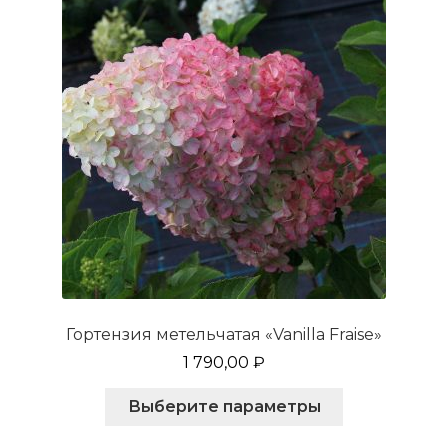
выбрать
на
странице
товара.
Гортензия метельчатая «Vanilla Fraise»
1 790,00
₽
Этот
Выберите параметры
товар
имеет