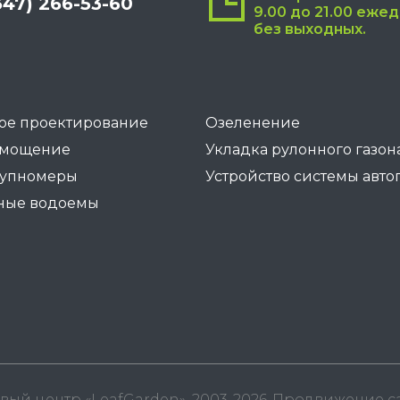
347) 266-53-60
9.00 до 21.00 еже
без выходных.
ое проектирование
Озеленение
 мощение
Укладка рулонного газон
рупномеры
Устройство системы авто
ные водоемы
вый центр «LeafGarden», 2003-2026-
Продвижение с