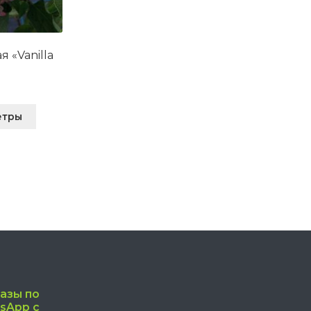
 «Vanilla
Этот
етры
товар
имеет
несколько
вариаций.
Опции
можно
выбрать
на
странице
товара.
азы по
sApp с