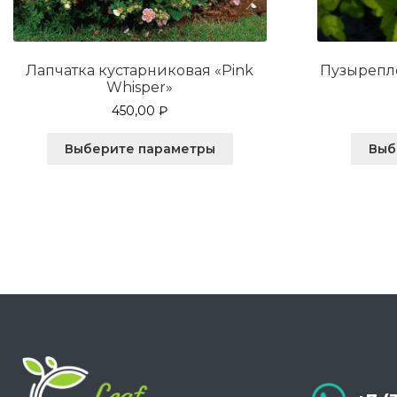
Лапчатка кустарниковая «Pink
Пузырепл
Whisper»
450,00
₽
Этот
Выберите параметры
Выб
товар
имеет
несколько
вариаций.
Опции
можно
выбрать
на
странице
товара.