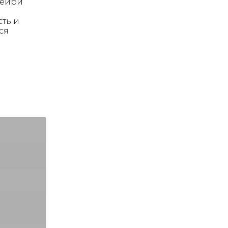
Фейри
сть и
ся