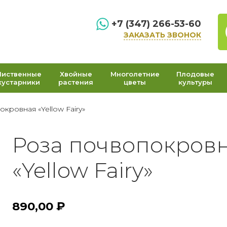
+7 (347) 266-53-60
ЗАКАЗАТЬ ЗВОНОК
Лиственные
Хвойные
Многолетние
Плодовые
кустарники
растения
цветы
культуры
кровная «Yellow Fairy»
Роза почвопокров
«Yellow Fairy»
890,00
₽