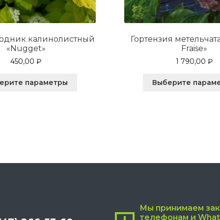
одник калинолистный
Гортензия метельчатая
«Nugget»
Fraise»
450,00
₽
1 790,00
₽
Этот
ерите параметры
Выберите парам
товар
имеет
несколько
вариаций.
Опции
можно
выбрать
на
странице
товара.
Мы принимаем зак
телефонам и What