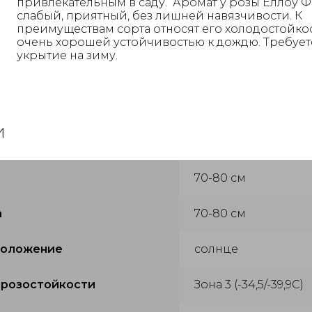
привлекательным в саду. Аромат у розы Еллоу 
слабый, приятный, без лишней навязчивости. К
преимуществам сорта относят его холодостойко
очень хорошей устойчивостью к дождю. Требует
укрытие на зиму.
и
70-80 см
а
70-80 см
положение
солнце
орозостойкости
Зона 3 (-34,5/-39,9С)