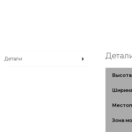
Детал
Детали
Высота
Ширин
Место
Зона м