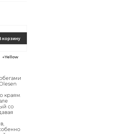
В корзину
 «Yellow
побегами
Olesen
о краям.
чале
ый со
давая
в,
особенно