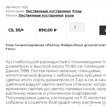
Артикул:
Н/Д
Категории:
Лиственные кустарники
,
Розы
Метки:
Лиственные кустарники
,
роза
С5; 30/+
890,00
₽
Роза почвопокровная «Йеллоу Фэйри»/Rosa groundcover
Fairy»
Куст небольшой раскидистый с поникающими 
диаметром и высотой около 70-80 см. Селекция 
Дания, 1988. Листья темно-зеленые, глянцевые,
эллиптической формы с небольшими зубцами п
Цветки этого сорта, диаметром от 3 до 4 см, в на
цветения радуют светло-желтым оттенком, котор
временем светлее до светло-палевых тонов, при
растению нежное и утонченное очарование.
Полумахровые цветы, состоящие из 9-15 лепестко
собраны в соцветия, благодаря чему растение 