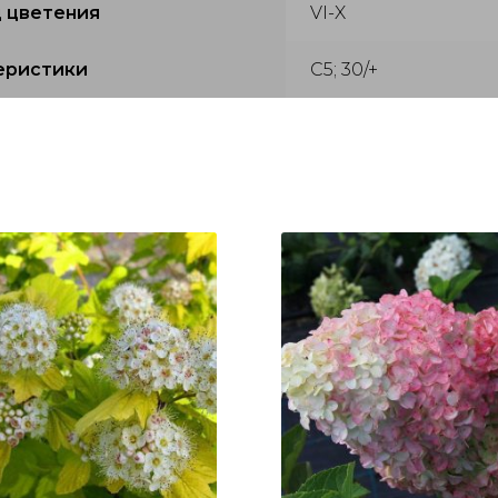
 цветения
VI-X
еристики
С5; 30/+