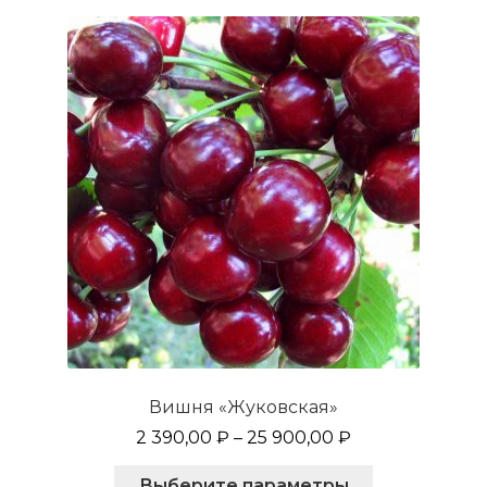
Опции
можно
выбрать
на
странице
товара.
Вишня «Жуковская»
2 390,00
₽
–
25 900,00
₽
Этот
Выберите параметры