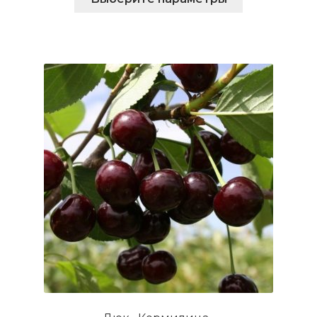
товар
имеет
несколько
вариаций.
Опции
можно
выбрать
на
странице
товара.