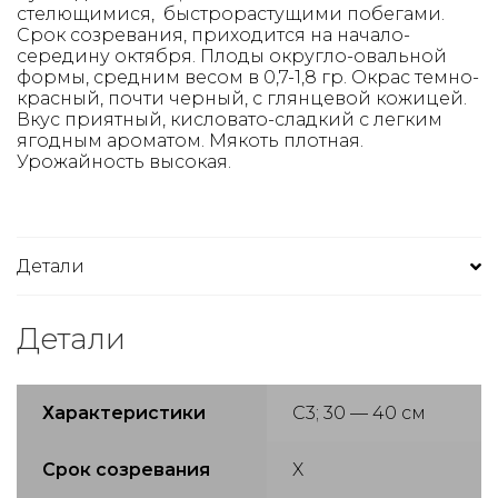
стелющимися, быстрорастущими побегами.
Срок созревания, приходится на начало-
середину октября. Плоды округло-овальной
формы, средним весом в 0,7-1,8 гр. Окрас темно-
красный, почти черный, с глянцевой кожицей.
Вкус приятный, кисловато-сладкий с легким
ягодным ароматом. Мякоть плотная.
Урожайность высокая.
Детали
Детали
Характеристики
С3; 30 — 40 см
Срок созревания
X