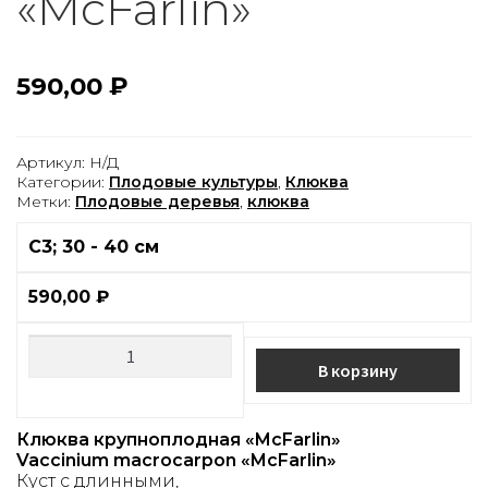
«McFarlin»
590,00
₽
Артикул:
Н/Д
Категории:
Плодовые культуры
,
Клюква
Метки:
Плодовые деревья
,
клюква
С3; 30 - 40 см
590,00
₽
В корзину
Клюква крупноплодная «McFarlin»
Vaccinium macrocarpon «McFarlin»
Куст с длинными,