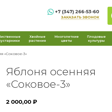
+7 (347) 266-53-60
ЗАКАЗАТЬ ЗВОНОК
Лиственные
Хвойные
Многолетние
Плодовые
кустарники
растения
цветы
культуры
я «Соковое-3»
Яблоня осенняя
«Соковое-3»
2 000,00
₽