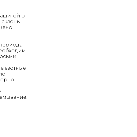
защитой от
 склоны
ючено
 периода
необходим
восьми
на азотные
ие
форно-
м
ламывание.