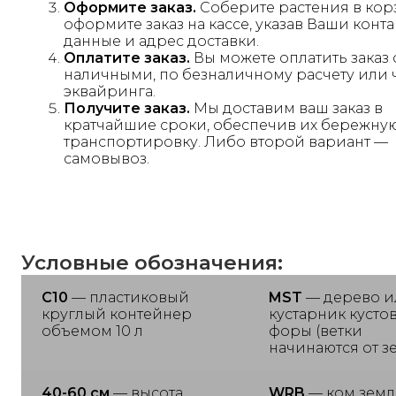
Оформите заказ.
Соберите растения в кор
оформите заказ на кассе, указав Ваши конт
данные и адрес доставки.
Оплатите заказ.
Вы можете оплатить заказ 
наличными, по безналичному расчету или 
эквайринга.
Получите заказ.
Мы доставим ваш заказ в
кратчайшие сроки, обеспечив их бережну
транспортировку. Либо второй вариант —
самовывоз.
Условные обозначения:
С10
— пластиковый
MST
— дерево и
круглый контейнер
кустарник кусто
объемом 10 л
форы (ветки
начинаются от з
40-60 см
— высота
WRB
— ком земл