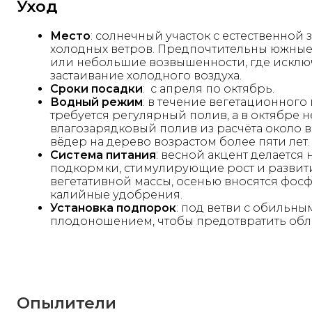
Уход
Место
: солнечный участок с естественной 
холодных ветров. Предпочтительны южные
или небольшие возвышенности, где искл
застаивание холодного воздуха.
Сроки посадки
: с апреля по октябрь.
Водный режим
: в течение вегетационного
требуется регулярный полив, а в октябре 
влагозарядковый полив из расчёта около 
вёдер на дерево возрастом более пяти лет.
Система питания
: весной акцент делается 
подкормки, стимулирующие рост и развит
вегетативной массы, осенью вносятся фос
калийные удобрения.
Установка подпорок
: под ветви с обильны
плодоношением, чтобы предотвратить об
Опылители