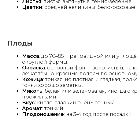
Листья
: листья вытянутые, тёмно-зелёные.
Цветки
: средней величины, бело-розовые 
Плоды
Масса
: до 70–85 г, реповидной или уплощ
округлой формы.
Окраска
: основной фон — золотистый, на 
лежат тёмно-красные полосы по основному
Кожица
: тонкая, но плотная и гладкая, под
точки хорошо заметны.
Мякоть
: белая или зеленоватая, иногда с 
прожилками.
Вкус
: кисло-сладкий,очень сочный.
Аромат
: тонкий.
Плодоношение
: на 3-4 год после посадки.