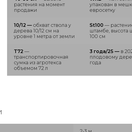
растения на момент
упакован в мешк
продажи
евросетку
10/12 —
обхват ствола у
St100
— растени
дерева 10/12 см на
штамбе, высота 
уровне 1 метра от земли
100 см
T72
—
3 года/25 —
в 20
транспортировочная
плодовому дере
сумка из агротекса
года
объемом 72 л
и
2-3 м