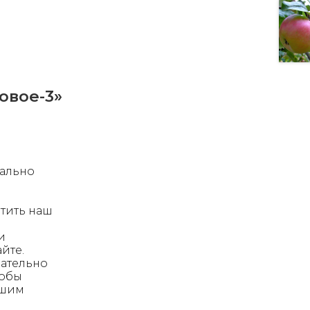
овое-3»
мально
тить наш
и
йте.
ательно
тобы
ашим