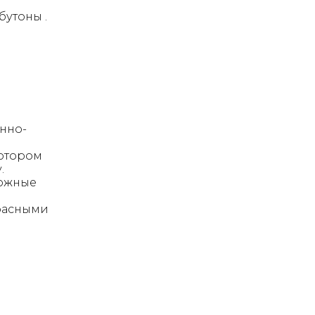
бутоны .
ённо-
котором
.
кожные
красными