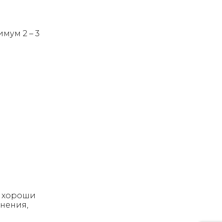
мум 2 – 3
о хороши
анения,
и