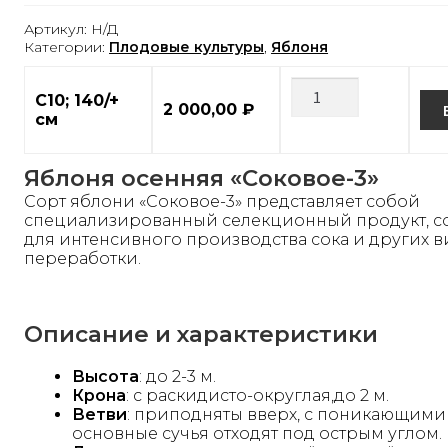
Артикул:
Н/Д
Категории:
Плодовые культуры
,
Яблоня
С10; 140/+
2 000,00
₽
см
Яблоня осенняя «Соковое-3»
Сорт яблони «Соковое-3» представляет собой
специализированный селекционный продукт, с
для интенсивного производства сока и других 
переработки.
Описание
и характеристики
Высота
: до 2-3 м.
Крона
: с раскидисто-округлая,до 2 м.
Ветви
: приподняты вверх, с поникающими
основные сучья отходят под острым углом.