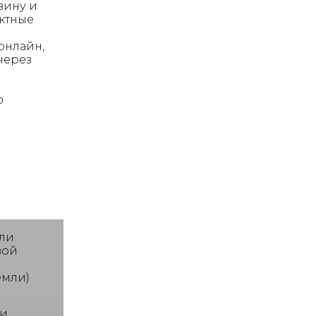
зину и
актные
онлайн,
через
ю
ли
вой
емли)
и,