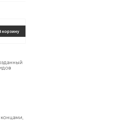
В корзину
озданный
видов
 концами,