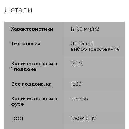
Детали
Характеристики
h=60 мм/м2
Технология
Двойное
вибропрессование
Количество кв.м в
13.176
1 поддоне
Вес поддона, кг.
1820
Количество кв.м в
144.936
фуре
ГОСТ
17608-2017