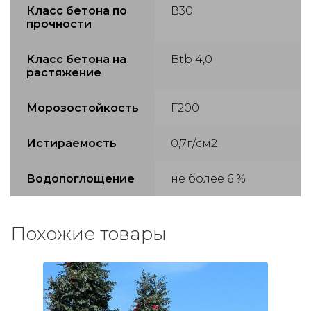
Класс бетона по
В30
прочности
Класс бетона на
Btb 4,0
растяжение
Морозостойкость
F200
Истираемость
0,7г/см2
Водопоглощение
не более 6 %
Похожие товары