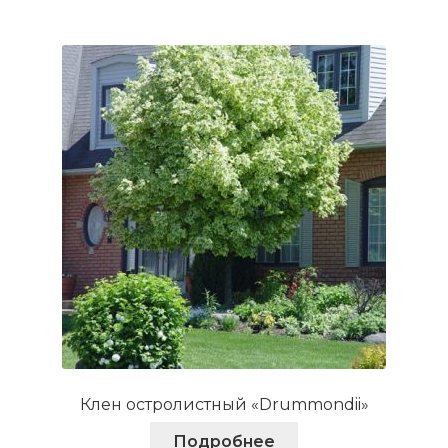
несколько
вариаций.
Опции
можно
выбрать
на
странице
товара.
Клен остролистный «Drummondii»
Подробнее