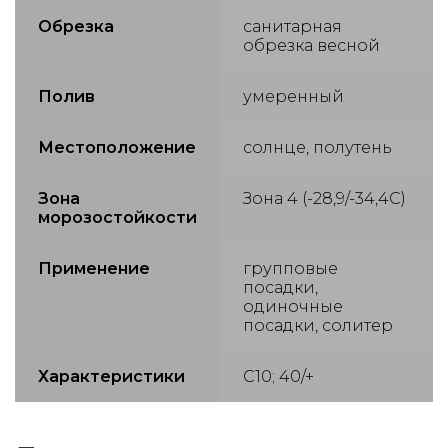
Обрезка
санитарная
обрезка весной
Полив
умеренный
Местоположение
солнце, полутень
Зона
Зона 4 (-28,9/-34,4С)
морозостойкости
Применение
групповые
посадки,
одиночные
посадки, солитер
Характеристики
С10; 40/+