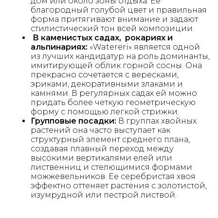
дом или около зоны отдыха. Ее
благородный голубой цвет и правильная
форма притягивают внимание и задают
стилистический тон всей композиции.
В каменистых садах, рокариях и
альпинариях:
«Watereri» является одной
из лучших кандидатур на роль доминанты,
имитирующей облик горной сосны. Она
прекрасно сочетается с вересками,
эриками, декоративными злаками и
камнями. В регулярных садах ей можно
придать более четкую геометрическую
форму с помощью легкой стрижки.
Групповые посадки:
В группах хвойных
растений она часто выступает как
структурный элемент среднего плана,
создавая плавный переход между
высокими вертикалями елей или
лиственниц и стелющимися формами
можжевельников. Ее серебристая хвоя
эффектно оттеняет растения с золотистой,
изумрудной или пестрой листвой.