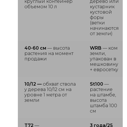
круглый контейнер
дерево или
объемом 10 л
кустарник
кустовой
форы
(ветки
начинаются
от земли)
40-60 см
— высота
WRB
— ком
растения на момент
земли,
продажи
упакован в
мешковину
+ евросетку
10/12 —
обхват ствола
St100
—
у дерева 10/12 см на
растение
уровне 1 метра от
на штамбе,
земли
высота
штамба 100
см
T72
—
3 года/25