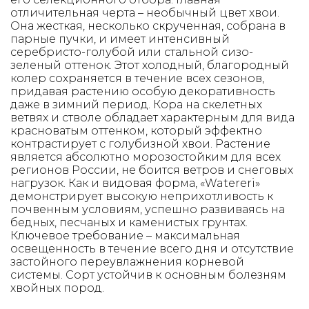
отличительная черта – необычный цвет хвои.
Она жесткая, несколько скрученная, собрана в
парные пучки, и имеет интенсивный
серебристо-голубой или стальной сизо-
зеленый оттенок. Этот холодный, благородный
колер сохраняется в течение всех сезонов,
придавая растению особую декоративность
даже в зимний период. Кора на скелетных
ветвях и стволе обладает характерным для вида
красноватым оттенком, который эффектно
контрастирует с голубизной хвои. Растение
является абсолютно морозостойким для всех
регионов России, не боится ветров и снеговых
нагрузок. Как и видовая форма, «Watereri»
демонстрирует высокую неприхотливость к
почвенным условиям, успешно развиваясь на
бедных, песчаных и каменистых грунтах.
Ключевое требование – максимальная
освещенность в течение всего дня и отсутствие
застойного переувлажнения корневой
системы. Сорт устойчив к основным болезням
хвойных пород.