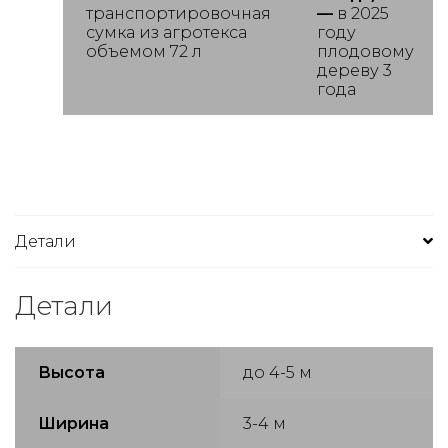
транспортировочная
—
в 2025
сумка из агротекса
году
объемом 72 л
плодовому
дереву 3
года
Детали
Детали
Высота
до 4-5 м
Ширина
3-4 м