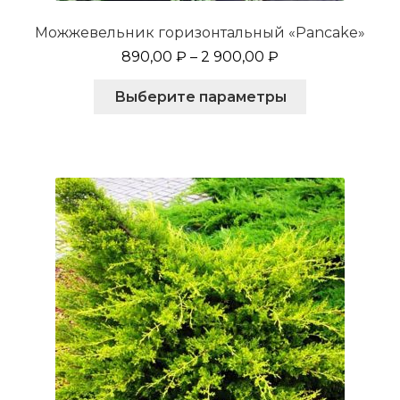
Можжевельник горизонтальный «Pancake»
890,00
₽
–
2 900,00
₽
Этот
Выберите параметры
товар
имеет
несколько
вариаций.
Опции
можно
выбрать
на
странице
товара.