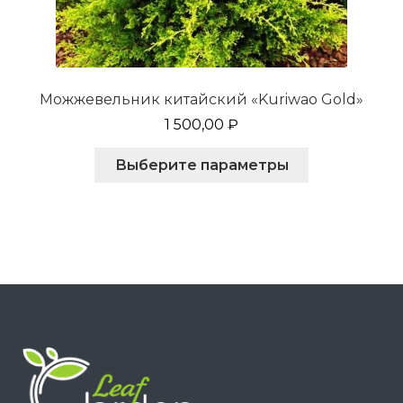
Можжевельник китайский «Kuriwao Gold»
1 500,00
₽
Этот
Выберите параметры
товар
имеет
несколько
вариаций.
Опции
можно
выбрать
на
странице
товара.