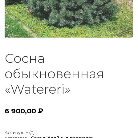
Сосна
обыкновенная
«Watereri»
6 900,00
₽
Артикул:
Н/Д
Категории:
Сосна
,
Хвойные растения