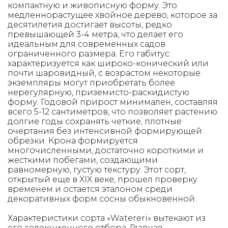
компактную и живописную форму. Это
медленнорастущее хвойное дерево, которое за
десятилетия достигает высоты, редко
превышающей 3-4 метра, что делает его
идеальным для современных садов
ограниченного размера. Его габитус
характеризуется как широко-конический или
почти шаровидный, с возрастом некоторые
экземпляры могут приобретать более
нерегулярную, приземисто-раскидистую
форму. Годовой прирост минимален, составляя
всего 5-12 сантиметров, что позволяет растению
долгие годы сохранять четкие, плотные
очертания без интенсивной формирующей
обрезки. Крона формируется
многочисленными, достаточно короткими и
жесткими побегами, создающими
равномерную, густую текстуру. Этот сорт,
открытый еще в XIX веке, прошел проверку
временем и остается эталоном среди
декоративных форм сосны обыкновенной.
Характеристики сорта «Watereri» вытекают из
его селекционного отбора. Главная