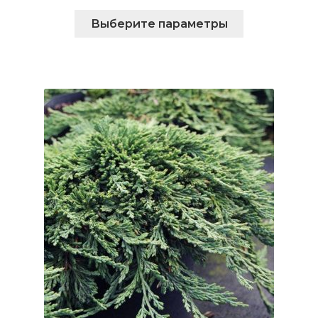
Этот
Выберите параметры
товар
имеет
несколько
вариаций.
Опции
можно
выбрать
на
странице
товара.