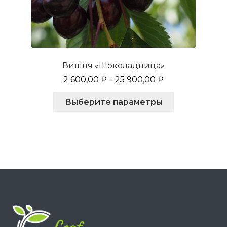
Вишня «Шоколадница»
2 600,00
₽
–
25 900,00
₽
Этот
Выберите параметры
товар
имеет
несколько
вариаций.
Опции
можно
выбрать
на
странице
товара.