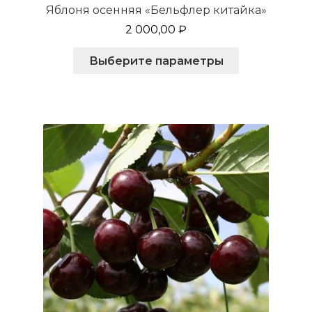
Яблоня осенняя «Бельфлер китайка»
2 000,00
₽
Этот
Выберите параметры
товар
имеет
несколько
вариаций.
Опции
можно
выбрать
на
странице
товара.