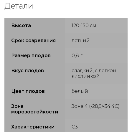
Детали
Высота
120-150 см
Срок созревания
летний
Размер плодов
0,8 г
Вкус плодов
сладкий, с легкой
кислинкой
Цвет плодов
белый
Зона
Зона 4 (-28,9/-34,4С)
морозостойкости
Характеристики
С3