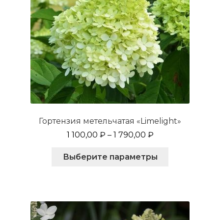
Гортензия метельчатая «Limelight»
1 100,00
₽
–
1 790,00
₽
Этот
Выберите параметры
товар
имеет
несколько
вариаций.
Опции
можно
выбрать