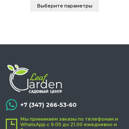
Этот
Выберите параметры
товар
имеет
несколько
вариаций.
Опции
можно
выбрать
на
странице
товара.
+7 (347) 266-53-60
Мы принимаем заказы по телефонам и
WhatsApp с 9.00 до 21.00 ежедневно и