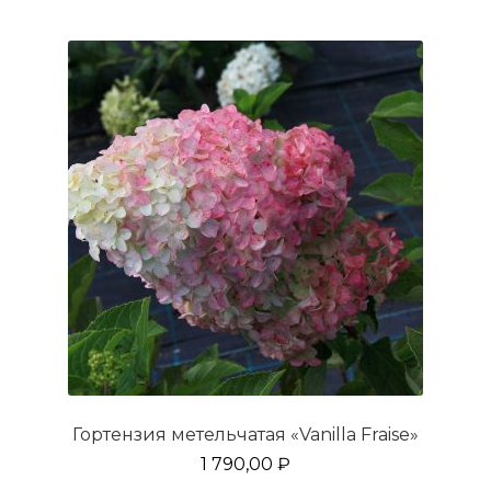
вариаций.
Опции
можно
выбрать
на
странице
товара.
Гортензия метельчатая «Vanilla Fraise»
1 790,00
₽