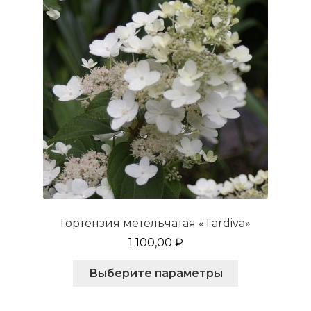
на
странице
товара.
Гортензия метельчатая «Tardiva»
1 100,00
₽
Этот
Выберите параметры
товар
имеет
несколько