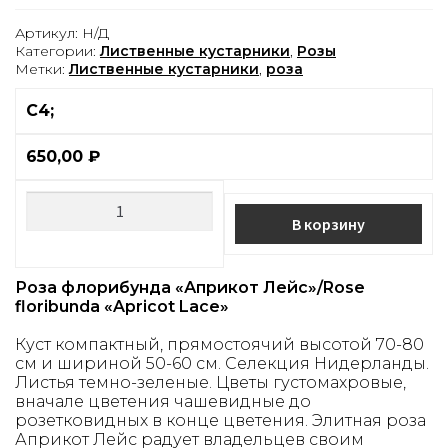
Артикул:
Н/Д
Категории:
Лиственные кустарники
,
Розы
Метки:
Лиственные кустарники
,
роза
С4;
650,00
₽
В корзину
Роза флорибунда «Априкот Лейс»/Rose
floribunda «Apricot Lace»
Куст компактный, прямостоячий высотой 70-80
см и шириной 50-60 см. Селекция Нидерланды.
Листья темно-зеленые. Цветы густомахровые,
вначале цветения чашевидные до
розетковидных в конце цветения. Элитная роза
Априкот Лейс радует владельцев своим