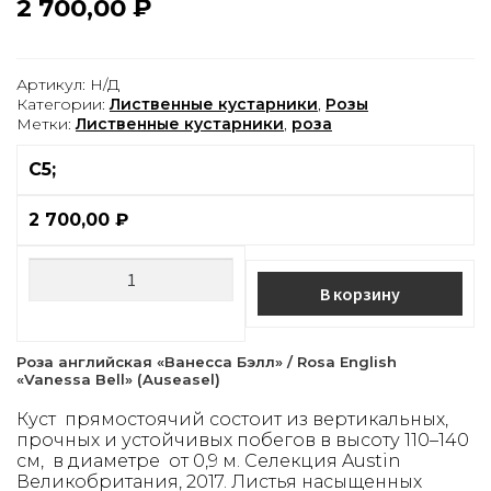
2 700,00
₽
Артикул:
Н/Д
Категории:
Лиственные кустарники
,
Розы
Метки:
Лиственные кустарники
,
роза
С5;
2 700,00
₽
В корзину
Роза английская «Ванесса Бэлл
» / Rosa English
«Vanessa Bell
» (Auseasel)
Куст прямостоячий состоит из вертикальных,
прочных и устойчивых побегов в высоту 110–140
см, в диаметре от 0,9 м. Селекция Austin
Великобритания, 2017. Листья насыщенных