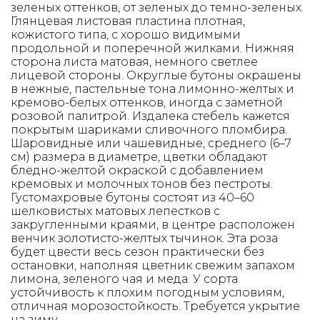
зеленых оттенков, от зеленых до темно-зеленых.
Глянцевая листовая пластина плотная,
кожистого типа, с хорошо видимыми
продольной и поперечной жилками. Нижняя
сторона листа матовая, немного светлее
лицевой стороны. Округлые бутоны окрашены
в нежные, пастельные тона лимонно-желтых и
кремово-белых оттенков, иногда с заметной
розовой палитрой. Издалека стебель кажется
покрытым шариками сливочного пломбира.
Шаровидные или чашевидные, среднего (6–7
см) размера в диаметре, цветки обладают
бледно-желтой окраской с добавлением
кремовых и молочных тонов без пестроты.
Густомахровые бутоны состоят из 40–60
шелковистых матовых лепестков с
закругленными краями, в центре расположен
венчик золотисто-желтых тычинок. Эта роза
будет цвести весь сезон практически без
остановки, наполняя цветник свежим запахом
лимона, зеленого чая и меда. У сорта
устойчивость к плохим погодным условиям,
отличная морозостойкость. Требуется укрытие
на зиму.