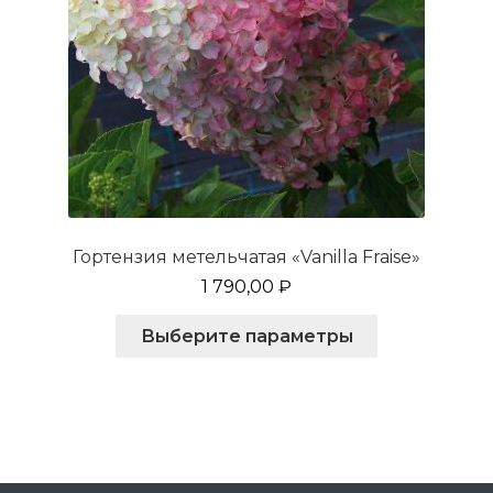
Гортензия метельчатая «Vanilla Fraise»
1 790,00
₽
Этот
Выберите параметры
товар
имеет
несколько
вариаций.
Опции
можно
выбрать
на