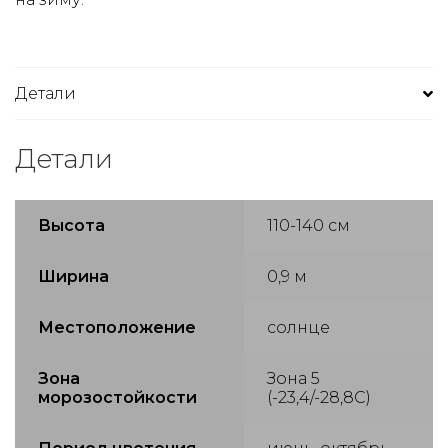
Детали
Детали
Высота
110-140 см
Ширина
0,9 м
Местоположение
солнце
Зона
Зона 5
морозостойкости
(-23,4/-28,8С)