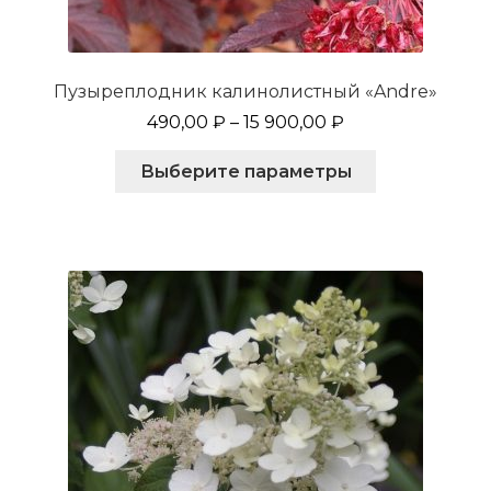
Пузыреплодник калинолистный «Andre»
490,00
₽
–
15 900,00
₽
Этот
Выберите параметры
товар
имеет
несколько
вариаций.
Опции
можно
выбрать
на
странице
товара.