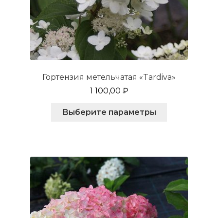
Гортензия метельчатая «Tardiva»
1 100,00
₽
Этот
Выберите параметры
товар
имеет
несколько
вариаций.
Опции
можно
выбрать
на
странице
товара.