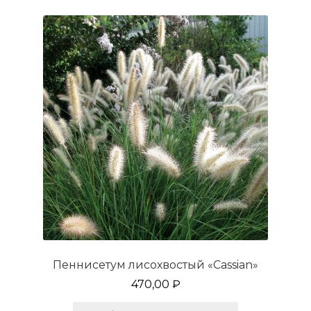
Пеннисетум лисохвостый «Сassian»
470,00
₽
Этот