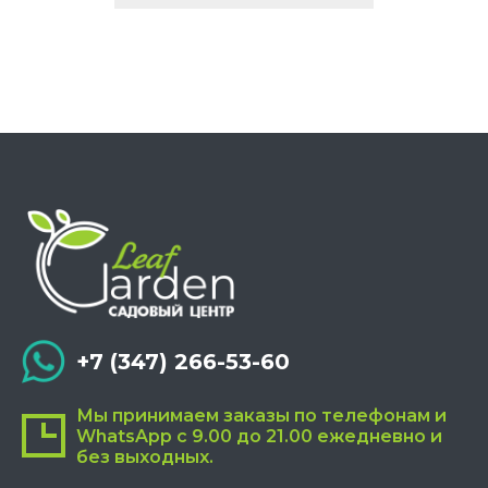
имеет
несколько
вариаций.
Опции
можно
выбрать
на
странице
товара.
+7 (347) 266-53-60
Мы принимаем заказы по телефонам и
WhatsApp с 9.00 до 21.00 ежедневно и
без выходных.