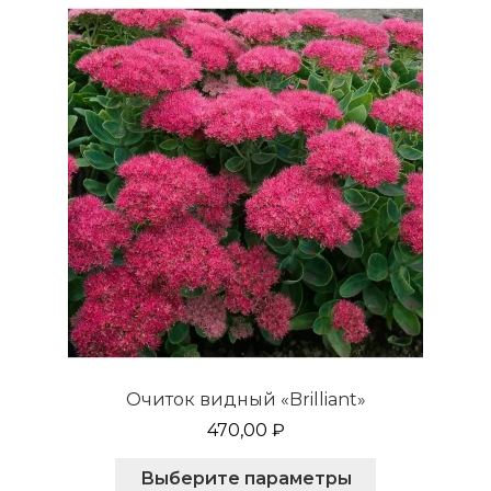
можно
выбрать
на
странице
товара.
Очиток видный «Brilliant»
470,00
₽
Этот
Выберите параметры
товар