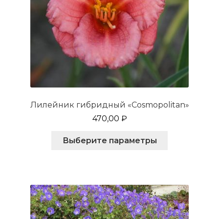
Лилейник гибридный «Cosmopolitan»
470,00
₽
Этот
Выберите параметры
товар
имеет
несколько
вариаций.
Опции
можно
выбрать
на
странице