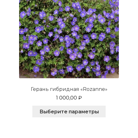
товара.
Герань гибридная «Rozanne»
1 000,00
₽
Этот
Выберите параметры
товар
имеет
несколько
вариаций.
Опции