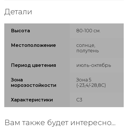
Детали
Высота
80-100 см.
Местоположение
солнце,
полутень
Период цветения
июль-октябрь
Зона
Зона 5
морозостойкости
(-23,4/-28,8С)
Характеристики
С3
Вам также будет интересно…