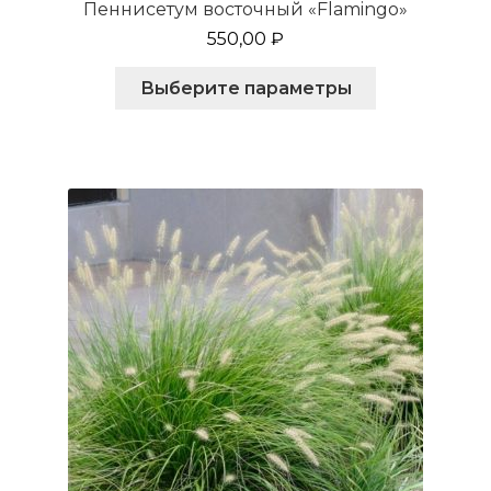
Пеннисетум восточный «Flamingo»
550,00
₽
Этот
Выберите параметры
товар
имеет
несколько
вариаций.
Опции
можно
выбрать
на
странице
товара.