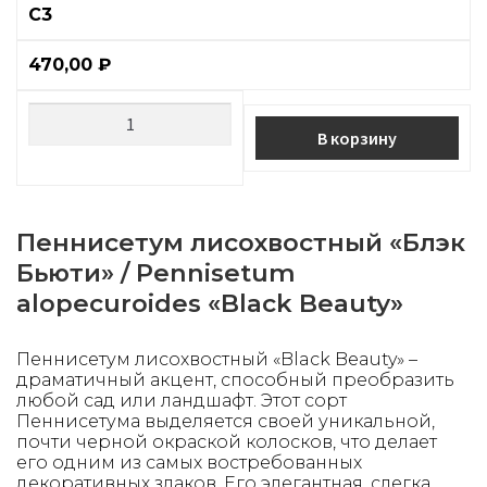
С3
470,00
₽
В корзину
Пеннисетум лисохвостный «Блэк
Бьюти» / Pennisetum
alopecuroides
«Black Beauty»
Пеннисетум лисохвостный «Black Beauty» –
драматичный акцент, способный преобразить
любой сад или ландшафт. Этот сорт
Пеннисетума выделяется своей уникальной,
почти черной окраской колосков, что делает
его одним из самых востребованных
декоративных злаков. Его элегантная, слегка