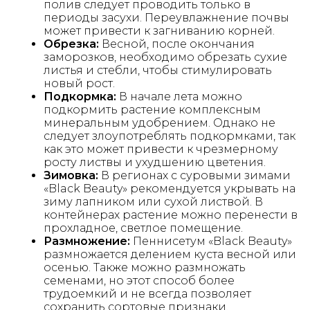
полив следует проводить только в
периоды засухи. Переувлажнение почвы
может привести к загниванию корней.
Обрезка:
Весной, после окончания
заморозков, необходимо обрезать сухие
листья и стебли, чтобы стимулировать
новый рост.
Подкормка:
В начале лета можно
подкормить растение комплексным
минеральным удобрением. Однако не
следует злоупотреблять подкормками, так
как это может привести к чрезмерному
росту листвы и ухудшению цветения.
Зимовка:
В регионах с суровыми зимами
«Black Beauty» рекомендуется укрывать на
зиму лапником или сухой листвой. В
контейнерах растение можно перенести в
прохладное, светлое помещение.
Размножение:
Пеннисетум «Black Beauty»
размножается делением куста весной или
осенью. Также можно размножать
семенами, но этот способ более
трудоемкий и не всегда позволяет
сохранить сортовые признаки.