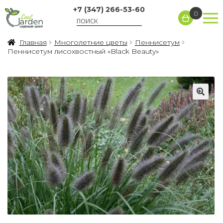
+7 (347) 266-53-60
0
Главная
Многолетние цветы
Пеннисетум
Пеннисетум лисохвостный «Black Beauty»