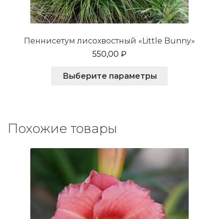
Пеннисетум лисохвостный «Little Bunny»
550,00
₽
Этот
Выберите параметры
товар
имеет
несколько
вариаций.
Опции
Похожие товары
можно
выбрать
на
странице
товара.