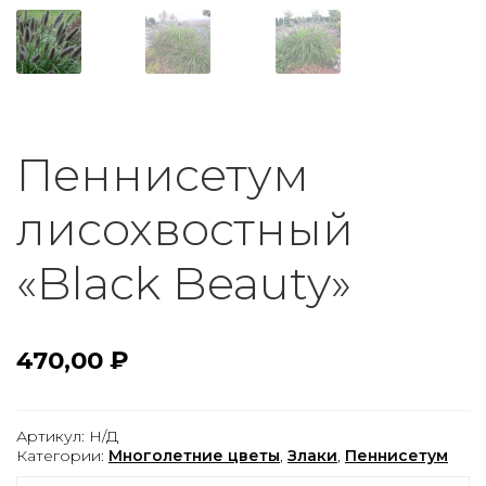
Пеннисетум
лисохвостный
«Black Beauty»
470,00
₽
Артикул:
Н/Д
Категории:
Многолетние цветы
,
Злаки
,
Пеннисетум