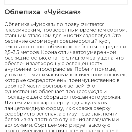
Облепиха «Чуйская»
Облепиха «Чуйская» по праву считается
классическим, проверенным временем сортом,
ставшим эталоном для многих садоводов. Это
растение формирует среднерослый куст,
высота которого обычно колеблется в пределах
2,5–3,5 метров. Крона отличается умеренной
раскидистостью, она не слишком загущена, что
обеспечивает хорошую освещенность
внутреннего пространства. Побеги прямые,
упругие, с минимальным количеством колючек,
которые сосредоточены преимущественно в
верхней части ростовых ветвей. Это
существенно облегчает процесс ухода и
последующего сбора долгожданного урожая.
Листья имеют характерную для культуры
ланцетовидную форму, их окраска сверху
серебристо-зеленая, а снизу – светлая, почти
белая из-за плотного опушения звездчатыми
волосками. Сорт демонстрирует высокую
экологическую пластичность и надежность в