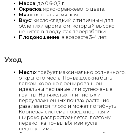
Масса
: до 0,6-0,7 г.
Окраска
: ярко-оранжевого цвета.
Мякоть
: сочная, мягкая.
Вкус
: кисло-сладкий с типичным для
облепихи ароматом, который высоко
ценится в продуктах переработки.
Плодоношение
: в возрасте 3-4 лет.
Уход
Место
: требует максимально солнечного,
открытого места. Почва должна быть
легкой, хорошо дренированной:
идеальны песчаные или супесчаные
грунты. На тяжелых, глинистых и
переувлажненных почвах растение
развивается плохо и может погибнуть.
Корневая система поверхностная и
широко распространяется, поэтому
перекопка почвы вблизи куста
недопустима.