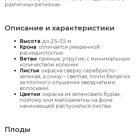
различных регионах.
Описание
и характеристики
Высота
: до 2,5–3,5 м.
Крона
: отличается умеренной
раскидистостью
Ветви
: прямые, упругие, с минимальным
количеством колючек
Листья
: окраска сверху серебристо-
зеленая, а снизу – светлая, почти белая из-
за плотного опушения звездчатыми
волосками
Цветки
: окраска их зеленовато-бурая,
поэтому они малозаметны на фоне
начинающей распускаться листвы.
Плоды