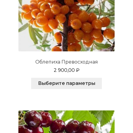
Облепиха Превосходная
2 900,00
₽
Этот
Выберите параметры
товар
имеет
несколько
вариаций.
Опции
можно
выбрать
на
странице