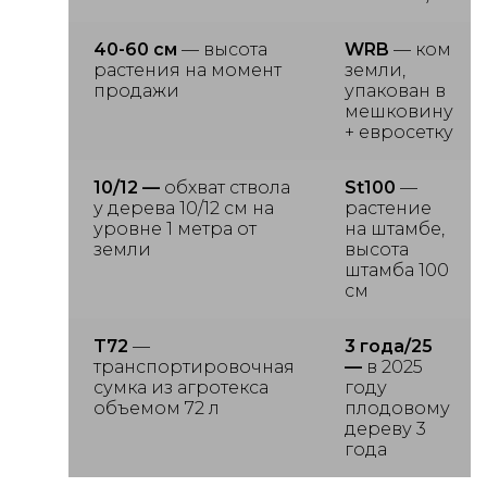
40-60 см
— высота
WRB
— ком
растения на момент
земли,
продажи
упакован в
мешковину
+ евросетку
10/12 —
обхват ствола
St100
—
у дерева 10/12 см на
растение
уровне 1 метра от
на штамбе,
земли
высота
штамба 100
см
T72
—
3 года/25
транспортировочная
—
в 2025
сумка из агротекса
году
объемом 72 л
плодовому
дереву 3
года