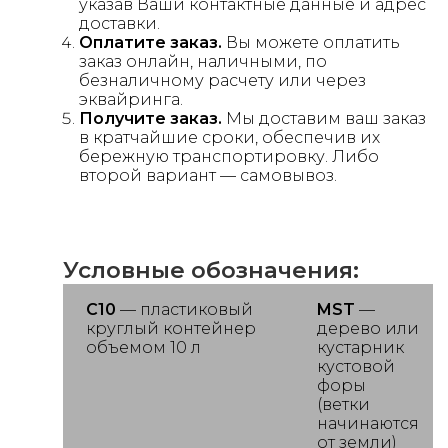
указав Ваши контактные данные и адрес
доставки.
Оплатите заказ.
Вы можете оплатить
заказ онлайн, наличными, по
безналичному расчету или через
эквайринга.
Получите заказ.
Мы доставим ваш заказ
в кратчайшие сроки, обеспечив их
бережную транспортировку. Либо
второй вариант — самовывоз.
Условные обозначения:
С10
— пластиковый
MST
—
круглый контейнер
дерево или
объемом 10 л
кустарник
кустовой
форы
(ветки
начинаются
от земли)