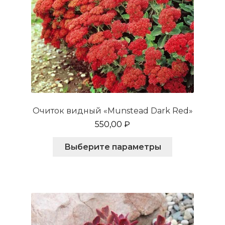
Очиток видный «Munstead Dark Red»
550,00
₽
Этот
Выберите параметры
товар
имеет
несколько
вариаций.
Опции
можно
выбрать
на