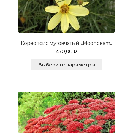
Кореопсис мутовчатый «Moonbeam»
470,00
₽
Этот
Выберите параметры
товар
имеет
несколько
вариаций.
Опции
можно
выбрать
на
странице
товара.