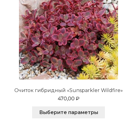
странице
товара.
Очиток гибридный «Sunsparkler Wildfire»
470,00
₽
Этот
Выберите параметры
товар
имеет
несколько
вариаций.