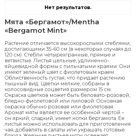
Нет результатов.
Мята «Бергамот»/Mentha
«Bergamot Mint»
Растение отличается высокорослыми стеблями,
достигающими 35-60 см (в некоторых случаях до
120 см). Стебли четырехгранные, прямые и
ветвистые. Листья цельные, удлиненно-
яйцевидной формы с пильчатыми краями. Они
имеют зеленый цвет с фиолетовым краем.
Облиственность густая, что придает растению
пышный вид. Цветки мелкие, собраны в
колосовидные соцветия размером 15 см.
Окраска цветков может быть беловато-розовой,
бледно-фиолетовой или лиловой. Основная
окраска обычно розовая или фиолетовая.
Аромат мяты является ее особенной чертой –
он яркий, сладкий, имеет нотки бергамота. Ее
листья можно использовать для приготовления
чая, добавлять в салаты или украшать готовые
блюда. Жевание листьев мяты освежает