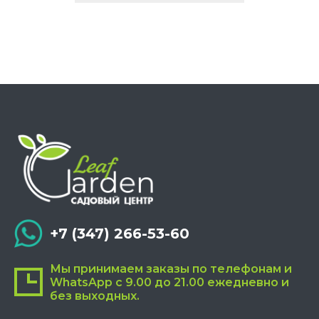
имеет
несколько
вариаций.
Опции
можно
выбрать
на
странице
товара.
+7 (347) 266-53-60
Мы принимаем заказы по телефонам и
WhatsApp с 9.00 до 21.00 ежедневно и
без выходных.