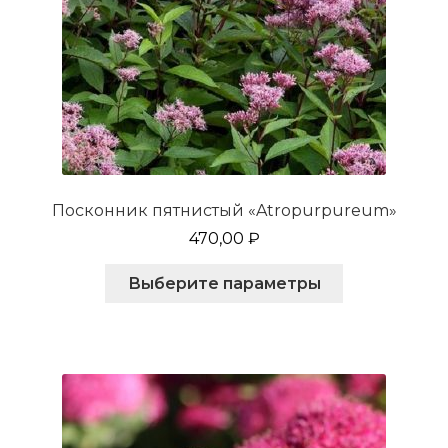
Посконник пятнистый «Atropurpureum»
470,00
₽
Этот
Выберите параметры
товар
имеет
несколько
вариаций.
Опции
можно
выбрать
на
странице