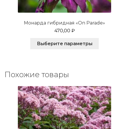
Монарда гибридная «On Parade»
470,00
₽
Этот
Выберите параметры
товар
имеет
несколько
вариаций.
Опции
Похожие товары
можно
выбрать
на
странице
товара.