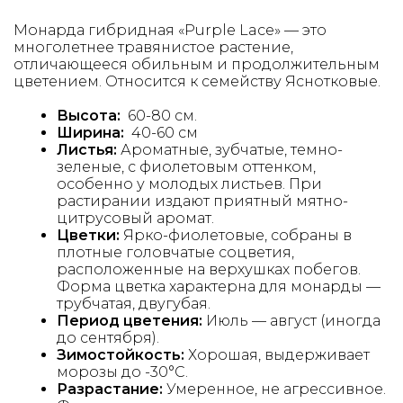
Монарда гибридная «Purple Lace» — это
многолетнее травянистое растение,
отличающееся обильным и продолжительным
цветением. Относится к семейству Яснотковые.
Высота:
60-80 см.
Ширина:
40-60 см
Листья:
Ароматные, зубчатые, темно-
зеленые, с фиолетовым оттенком,
особенно у молодых листьев. При
растирании издают приятный мятно-
цитрусовый аромат.
Цветки:
Ярко-фиолетовые, собраны в
плотные головчатые соцветия,
расположенные на верхушках побегов.
Форма цветка характерна для монарды —
трубчатая, двугубая.
Период цветения:
Июль — август (иногда
до сентября).
Зимостойкость:
Хорошая, выдерживает
морозы до -30°C.
Разрастание:
Умеренное, не агрессивное.