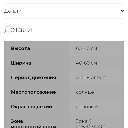
Детали
Детали
Высота
60-80 см
Ширина
40-60 см
Период цветения
июнь-август
Местоположение
солнце
Окрас соцветий
розовый
Зона
Зона 4
морозостойкости
(-28,9/-34,4С)