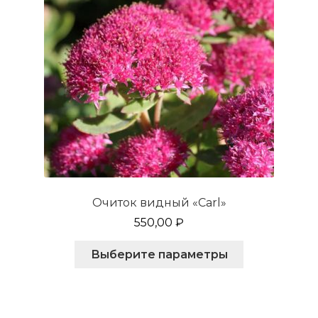
товара.
Очиток видный «Carl»
550,00
₽
Этот
Выберите параметры
товар
имеет
несколько
вариаций.
Опции