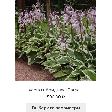
можно
выбрать
на
странице
товара.
Хоста гибридная «Patriot»
590,00
₽
Этот
Выберите параметры
товар