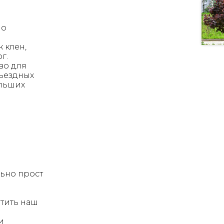
шо
и
 клен,
г.
во для
ъездных
ольших
ьно прост
тить наш
и