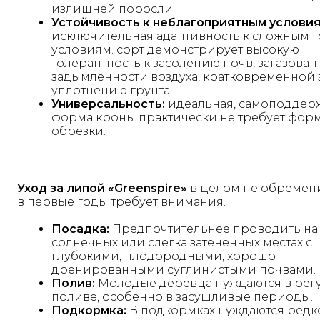
излишней поросли.
Устойчивость к неблагоприятным условия
исключительная адаптивность к сложным 
условиям. сорт демонстрирует высокую
толерантность к засолению почв, загазован
задымленности воздуха, кратковременной 
уплотнению грунта.
Универсальность:
идеальная, самоподде
форма кроны практически не требует фо
обрезки.
Уход за липой «Greenspire»
в целом не обремени
в первые годы требует внимания.
Посадка:
Предпочтительнее проводить на
солнечных или слегка затененных местах с
глубокими, плодородными, хорошо
дренированными суглинистыми почвами.
Полив:
Молодые деревца нуждаются в рег
поливе, особенно в засушливые периоды.
Подкормка:
В подкормках нуждаются редк