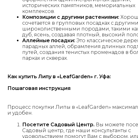
исторических памятников, мемориальных
комплексов.
Композиции с другими растениями:
Хоро
сочетается в групповых посадках с другим
широколиственными породами, такими как
дуб, ясень, создавая плотный, высокий поло
Аллейные посадки:
Это классическое дере
парадных аллей, обрамления длинных под
путей, создания тенистых променадов в б
парках и скверах.
Как купить Липу в «LeafGarden» г. Уфа:
Пошаговая инструкция
Процесс покупки Липы в «LeafGarden» максимал
и удобен.
Посетите Садовый Центр.
Вы можете посе
Садовый центр, где наши консультанты с
удовольствием помогут Вам с выбором, ил