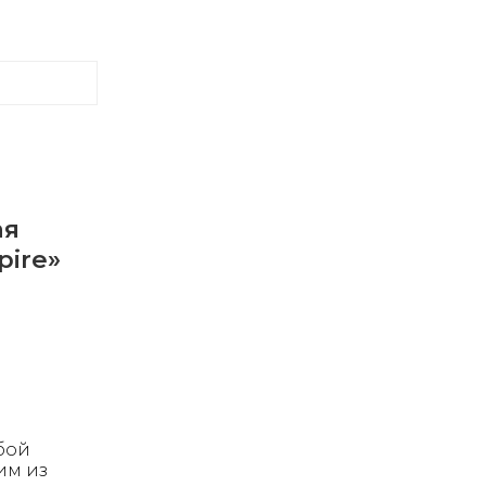
ая
pire»
обой
им из