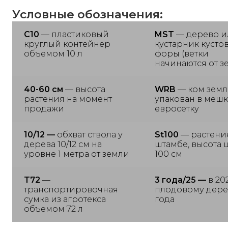
Условные обозначения:
С10
— пластиковый
MST
— дерево и
круглый контейнер
кустарник кусто
объемом 10 л
форы (ветки
начинаются от з
40-60 см
— высота
WRB
— ком земл
растения на момент
упакован в мешк
продажи
евросетку
10/12 —
обхват ствола у
St100
— растени
дерева 10/12 см на
штамбе, высота 
уровне 1 метра от земли
100 см
T72
—
3 года/25 —
в 20
транспортировочная
плодовому дере
сумка из агротекса
года
объемом 72 л