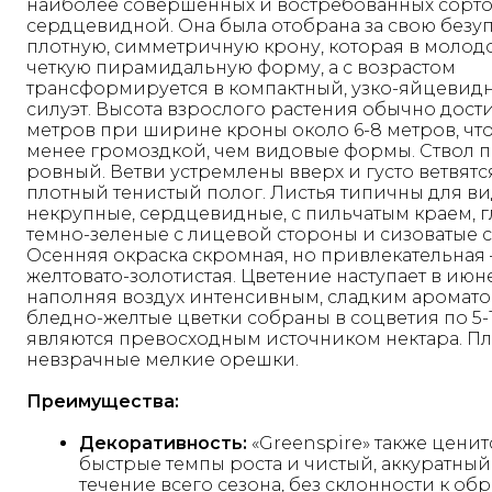
наиболее совершенных и востребованных сорт
сердцевидной. Она была отобрана за свою безу
плотную, симметричную крону, которая в молод
четкую пирамидальную форму, а с возрастом
трансформируется в компактный, узко-яйцевид
силуэт. Высота взрослого растения обычно достиг
метров при ширине кроны около 6-8 метров, что
менее громоздкой, чем видовые формы. Ствол 
ровный. Ветви устремлены вверх и густо ветвятс
плотный тенистый полог. Листья типичны для ви
некрупные, сердцевидные, с пильчатым краем, 
темно-зеленые с лицевой стороны и сизоватые 
Осенняя окраска скромная, но привлекательная 
желтовато-золотистая. Цветение наступает в июн
наполняя воздух интенсивным, сладким аромато
бледно-желтые цветки собраны в соцветия по 5-1
являются превосходным источником нектара. Пл
невзрачные мелкие орешки.
Преимущества:
Декоративность:
«Greenspire» также ценит
быстрые темпы роста и чистый, аккуратный
течение всего сезона, без склонности к о