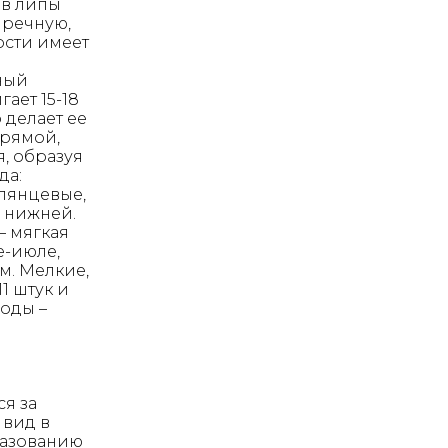
ов липы
пречную,
ости имеет
ный
ает 15-18
 делает ее
прямой,
я, образуя
да:
глянцевые,
с нижней.
– мягкая
е-июле,
м. Мелкие,
1 штук и
оды –
ся за
 вид в
бразованию