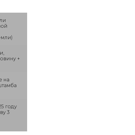
ли
вой
емли)
и,
овину +
е на
штамба
25 году
ву 3