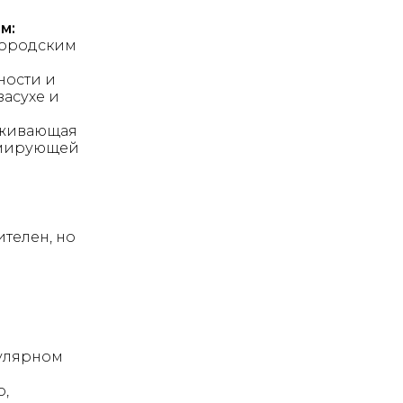
м:
городским
ности и
засухе и
рживающая
рмирующей
телен, но
улярном
о,