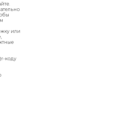
йте.
ательно
тобы
им
ежку или
,
актные
Qr-коду
ю