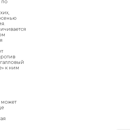
 по
хих,
осенью
я.
ничивается
ом
я
ет
против
 галловый
e» к ним
 может
де
гая