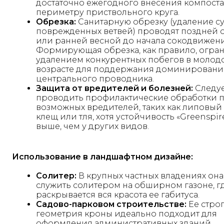
достаточно ежегодного внесения компоста
периметру приствольного круга.
Обрезка:
Санитарную обрезку (удаление су
поврежденных ветвей) проводят поздней 
или ранней весной до начала сокодвижени
Формирующая обрезка, как правило, огра
удалением конкурентных побегов в молод
возрасте для поддержания доминировани
центрального проводника.
Защита от вредителей и болезней:
Следу
проводить профилактические обработки 
возможных вредителей, таких как липовый
клещ или тля, хотя устойчивость «Greenspir
выше, чем у других видов.
Использование в ландшафтном дизайне:
Солитер:
В крупных частных владениях она
служить солитером на обширном газоне, г
раскрывается вся красота ее габитуса.
Садово-парковом строительстве:
Ее стро
геометрия кроны идеально подходит для
оформления административных зданий,