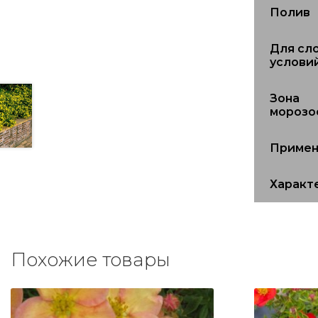
Полив
Для сл
услови
Зона
морозо
Примен
Характ
Похожие товары