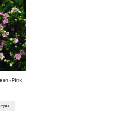
вая «Pink
Этот
етры
товар
имеет
несколько
вариаций.
Опции