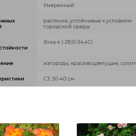
Умеренный
ожных
растения, устойчивые к условиям
й
городской среды
Зона 4 (-28,9/-34,4С)
стойкости
ение
изгородь, красивоцветущие, соли
еристики
С3; 30-40 см