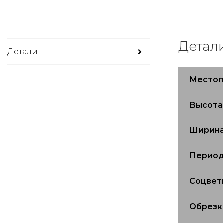
Детал
Детали
Место
Высота
Ширин
Период
Соцвет
Обрезк