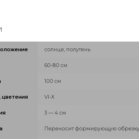
и
положение
солнце, полутень
60-80 см
а
100 см
 цветения
VI-X
ия
3 — 4 см
а
Переносит формирующую обрезк