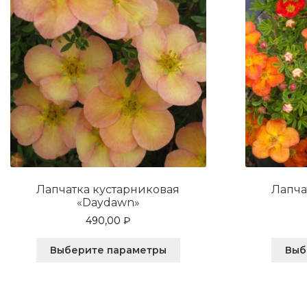
Лапчатка кустарниковая
Лапча
«Daydawn»
490,00
₽
Этот
Выберите параметры
Выб
товар
имеет
несколько
вариаций.
Опции