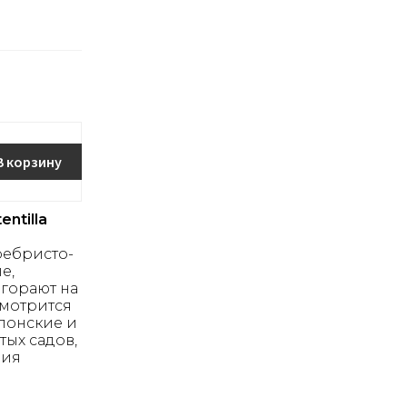
В корзину
ntilla
ребристо-
е,
горают на
смотрится
японские и
тых садов,
ния