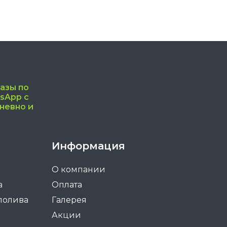
можно
выбрать
на
странице
товара.
азы по
sApp с
дневно и
Информация
О компании
а
Оплата
полива
Галерея
Акции