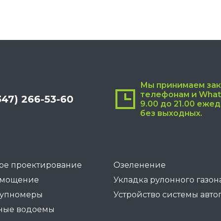
можно
выбрать
на
странице
товара.
Мы принимаем зак
телефонам и What
347) 266-53-60
9.00 до 21.00 еже
без выходных.
ое проектирование
Озеленение
 мощение
Укладка рулонного газон
рупномеры
Устройство системы авто
ные водоемы