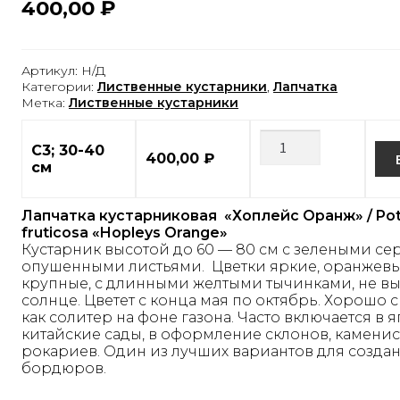
400,00
₽
Артикул:
Н/Д
Категории:
Лиственные кустарники
,
Лапчатка
Метка:
Лиственные кустарники
С3; 30-40
400,00
₽
см
Лапчатка кустарниковая «Хоплейс Оранж» / Pote
fruticosa «Hopleys Orange»
Кустарник высотой до 60 — 80 см с зелеными се
опушенными листьями. Цветки яркие, оранжевы
крупные, с длинными желтыми тычинками, не вы
солнце. Цветет с конца мая по октябрь. Хорошо 
как солитер на фоне газона. Часто включается в 
китайские сады, в оформление склонов, каменис
рокариев. Один из лучших вариантов для созда
бордюров.