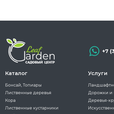
можно
выбрать
на
странице
товара.
+7 (
Каталог
Услуги
Бонсай, Топиары
Ландшафтн
Лиственные деревья
Дорожки и
Кора
Деревья-к
Лиственные кустарники
Искусствен