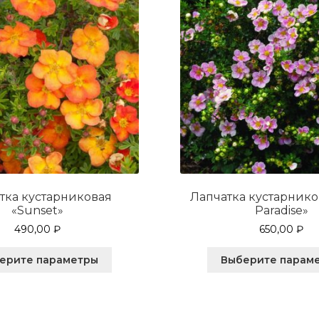
тка кустарниковая
Лапчатка кустарнико
«Sunset»
Paradise»
490,00
₽
650,00
₽
Этот
ерите параметры
Выберите парам
товар
имеет
несколько
вариаций.
Опции