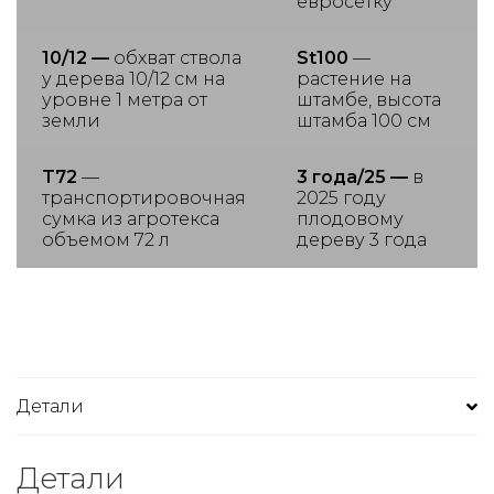
евросетку
10/12 —
обхват ствола
St100
—
у дерева 10/12 см на
растение на
уровне 1 метра от
штамбе, высота
земли
штамба 100 см
T72
—
3 года/25 —
в
транспортировочная
2025 году
сумка из агротекса
плодовому
объемом 72 л
дереву 3 года
Детали
Детали