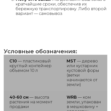
кратчайшие сроки, обеспечив их
бережную транспортировку. Либо второй
вариант — самовывоз.
Условные обозначения:
С10
— пластиковый
MST
— дерево
круглый контейнер
или кустарник
объемом 10 л
кустовой форы
(ветки
начинаются от
земли)
40-60 см
— высота
WRB
— ком
растения на момент
земли, упакован
продажи
в мешковину +