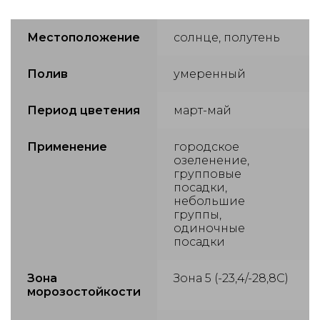
Местоположение
солнце, полутень
Полив
умеренный
Период цветения
март-май
Применение
городское
озеленение,
групповые
посадки,
небольшие
группы,
одиночные
посадки
Зона
Зона 5 (-23,4/-28,8С)
морозостойкости