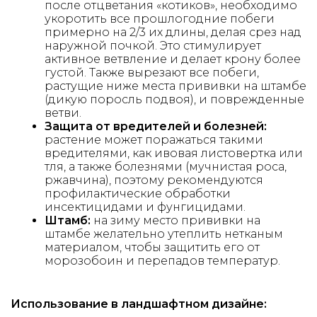
после отцветания «котиков», необходимо
укоротить все прошлогодние побеги
примерно на 2/3 их длины, делая срез над
наружной почкой. Это стимулирует
активное ветвление и делает крону более
густой. Также вырезают все побеги,
растущие ниже места прививки на штамбе
(дикую поросль подвоя), и поврежденные
ветви.
Защита от вредителей и болезней:
растение может поражаться такими
вредителями, как ивовая листовертка или
тля, а также болезнями (мучнистая роса,
ржавчина), поэтому рекомендуются
профилактические обработки
инсектицидами и фунгицидами.
Штамб:
на зиму место прививки на
штамбе желательно утеплить нетканым
материалом, чтобы защитить его от
морозобоин и перепадов температур.
Использование в ландшафтном дизайне: