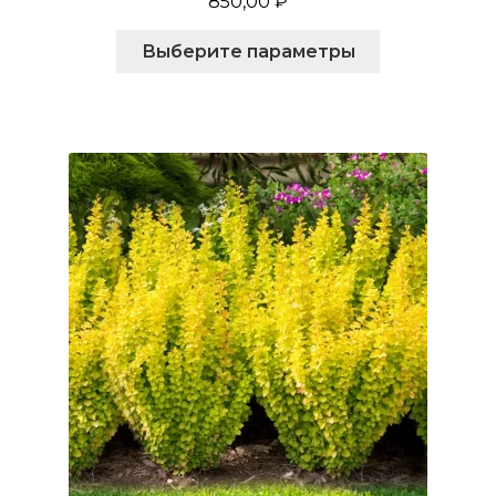
850,00
₽
Этот
Выберите параметры
товар
имеет
несколько
вариаций.
Опции
можно
выбрать
на
странице
товара.