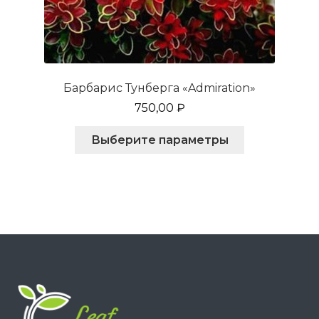
Барбарис Тунберга «Admiration»
750,00
₽
Этот
Выберите параметры
товар
имеет
несколько
вариаций.
Опции
можно
выбрать
на
странице
товара.