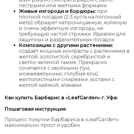
пестрыми или желтыми формами.
Живые изгороди и бордюры:
при
плотной посадке (2-3 куста на погонный
метр) образует непроницаемую, колючую
и очень эффектную изгородь, не
требующую частой стрижки. Идеален для
защитных и разделительных посадок.
Композиции с другими растениями:
создает мощные контрасты с растениями в
желтой, золотистой, серебристой и
светло-зеленой гамме. Прекрасно
сочетается с хвойными (туи,
можжевельники, голубые ели),
желтолистными спиреями, хостами с
желтой каймой, злаками.
Как купить Барбарис в «LeafGarden» г. Уфа:
Пошаговая инструкция
Процесс покупки Барбариса в «LeafGarden»
максимально прост и удобен.