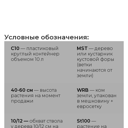
Условные обозначения:
С10
— пластиковый
MST
— дерево
круглый контейнер
или кустарник
объемом 10 л
кустовой форы
(ветки
начинаются от
земли)
40-60 см
— высота
WRB
— ком
растения на момент
земли, упакован
продажи
в мешковину +
евросетку
10/12 —
обхват ствола
St100
—
у дерева 10/12 см на
растение на