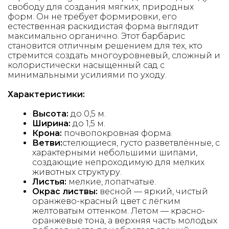
свободу для создания мягких, природных
форм. Он не требует формировки, его
естественная раскидистая форма выглядит
максимально органично. Этот барбарис
становится отличным решением для тех, кто
стремится создать многоуровневый, сложный и
колористически насыщенный сад с
минимальными усилиями по уходу.
Характеристики:
Высота:
до 0,5 м.
Ширина:
до 1,5 м.
Крона:
почвопокровная форма.
Ветви:
стелющиеся, густо разветвлённые, с
характерными небольшими шипами,
создающие непроходимую для мелких
животных структуру.
Листья:
мелкие, лопатчатые.
Окрас листвы:
весной — яркий, чистый
оранжево-красный цвет с лёгким
желтоватым оттенком. Летом — красно-
оранжевые тона, а верхняя часть молодых