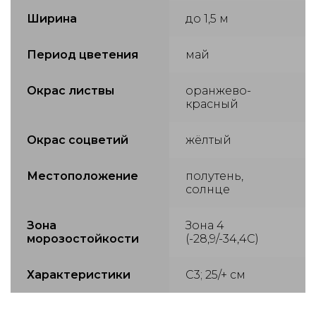
Ширина
до 1,5 м
Период цветения
май
Окрас листвы
оранжево-
красный
Окрас соцветий
жёлтый
Местоположение
полутень,
солнце
Зона
Зона 4
морозостойкости
(-28,9/-34,4С)
Характеристики
C3; 25/+ см