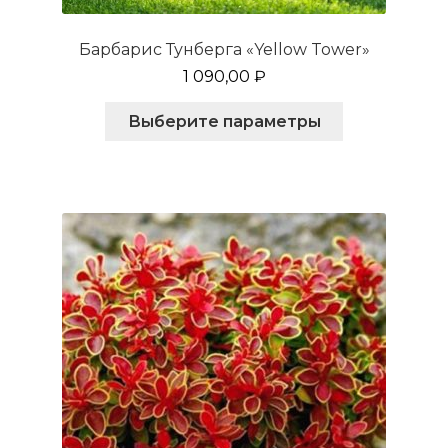
Барбарис Тунберга «Yellow Tower»
1 090,00
₽
Этот
Выберите параметры
товар
имеет
несколько
вариаций.
Опции
можно
выбрать
на
странице
товара.