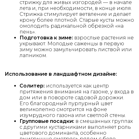
стрижку для живых изгородей — в начале
лета и, при необходимости, в конце июля.
Стрижка стимулирует ветвление и делает
крону более плотной. Старые кусты можно
омолодить радикальной обрезкой «на
пень».
Подготовка к зиме:
взрослые растения не
укрывают. Молодые саженцы в первую
зиму можно замульчировать листвой или
лапником.
Использование в ландшафтном дизайне:
Солитер:
используется как центр
притяжения внимания на газоне, у входа в
дом или в повороте садовой дорожки.
Его благородный пурпурный цвет
великолепно смотрится на фоне
изумрудного газона или светлой стены.
Групповые посадки:
в смешанных группах
с другими кустарниками выполняет роль
цветового доминанта, особенно
выигрышно смотрясь рядом с бело-