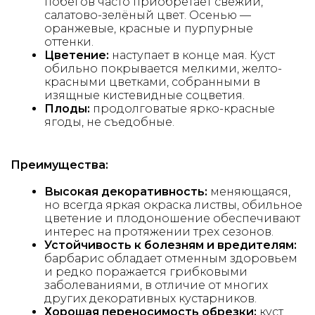
побегов часто приобретает свежий,
салатово-зелёный цвет. Осенью —
оранжевые, красные и пурпурные
оттенки.
Цветение:
наступает в конце мая. Куст
обильно покрывается мелкими, желто-
красными цветками, собранными в
изящные кистевидные соцветия.
Плоды:
продолговатые ярко-красные
ягоды, не съедобные.
Преимущества:
Высокая декоративность:
меняющаяся,
но всегда яркая окраска листвы, обильное
цветение и плодоношение обеспечивают
интерес на протяжении трех сезонов.
Устойчивость к болезням и вредителям:
барбарис обладает отменным здоровьем
и редко поражается грибковыми
заболеваниями, в отличие от многих
других декоративных кустарников.
Хорошая переносимость обрезки:
куст