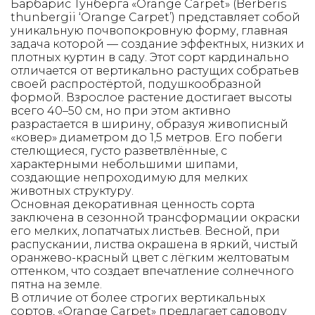
Барбарис Тунберга «Orange Carpet» (Berberis
thunbergii ‘Orange Carpet’) представляет собой
уникальную почвопокровную форму, главная
задача которой — создание эффектных, низких и
плотных куртин в саду. Этот сорт кардинально
отличается от вертикально растущих собратьев
своей распростёртой, подушкообразной
формой. Взрослое растение достигает высоты
всего 40–50 см, но при этом активно
разрастается в ширину, образуя живописный
«ковер» диаметром до 1,5 метров. Его побеги
стелющиеся, густо разветвлённые, с
характерными небольшими шипами,
создающие непроходимую для мелких
животных структуру.
Основная декоративная ценность сорта
заключена в сезонной трансформации окраски
его мелких, лопатчатых листьев. Весной, при
распускании, листва окрашена в яркий, чистый
оранжево-красный цвет с лёгким желтоватым
оттенком, что создает впечатление солнечного
пятна на земле.
В отличие от более строгих вертикальных
сортов, «Orange Carpet» предлагает садоводу