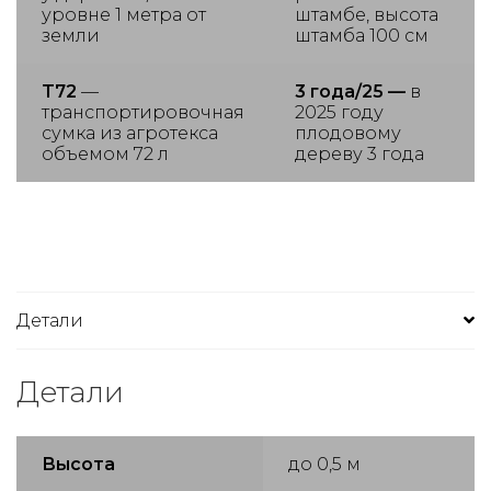
уровне 1 метра от
штамбе, высота
земли
штамба 100 см
T72
—
3 года/25 —
в
транспортировочная
2025 году
сумка из агротекса
плодовому
объемом 72 л
дереву 3 года
Детали
Детали
Высота
до 0,5 м