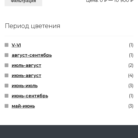
Цена:
0 ₽
—
10 900 ₽
Фильтрация
ц
ц
Период цветения
V-VI
(1)
август-сентябрь
(1)
июль-август
(2)
июнь-август
(4)
июнь-июль
(3)
июнь-сентябрь
(1)
май-июнь
(3)