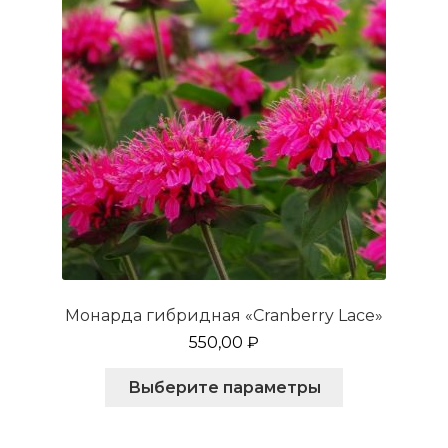
на
странице
товара.
Монарда гибридная «Cranberry Lace»
550,00
₽
Этот
Выберите параметры
товар
имеет
несколько