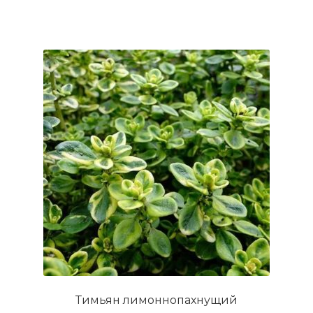
Тимьян лимоннопахнущий