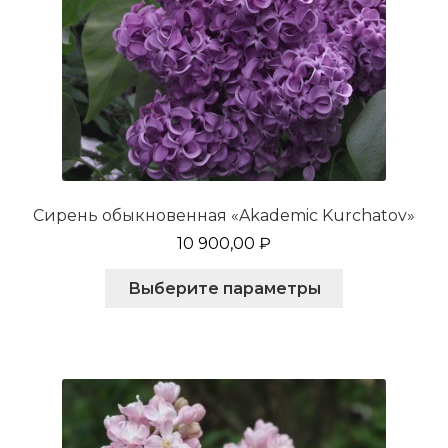
Сирень обыкновенная «Akademic Kurchatov»
10 900,00
₽
Этот
Выберите параметры
товар
имеет
несколько
вариаций.
Опции
можно
выбрать
на