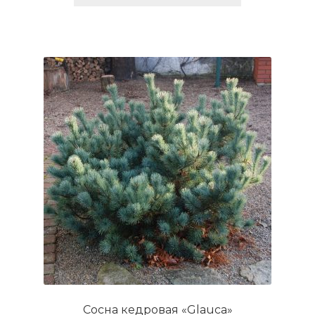
имеет
несколько
вариаций.
Опции
можно
выбрать
на
странице
товара.
Сосна кедровая «Glauca»