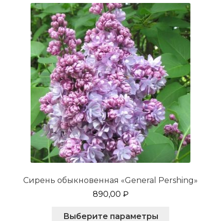
можно
выбрать
на
странице
товара.
Сирень обыкновенная «General Pershing»
890,00
₽
Этот
Выберите параметры
товар