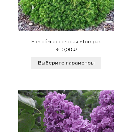
Ель обыкновенная «Tompa»
900,00
₽
Этот
Выберите параметры
товар
имеет
несколько
вариаций.
Опции
можно
выбрать
на
странице
товара.