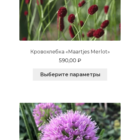
Кровохлебка «Maartjes Merlot»
590,00
₽
Этот
Выберите параметры
товар
имеет
несколько
вариаций.
Опции
можно
выбрать
на
странице
товара.