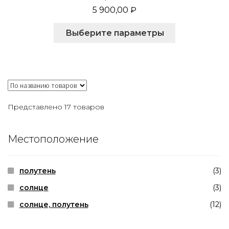
5 900,00
₽
Этот
Выберите параметры
товар
имеет
несколько
вариаций.
Опции
можно
выбрать
на
Представлено 17 товаров
странице
товара.
Местоположение
полутень
(3)
солнце
(3)
солнце, полутень
(12)