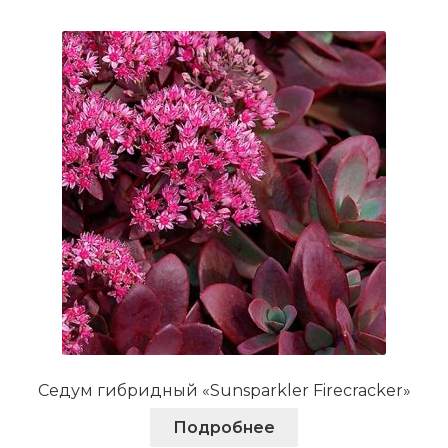
вариаций.
Опции
можно
выбрать
на
странице
товара.
Седум гибридный «Sunsparkler Firecracker»
Подробнее