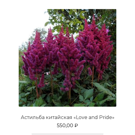
вариаций.
Опции
можно
выбрать
на
странице
товара.
Астильба китайская «Love and Pride»
550,00
₽