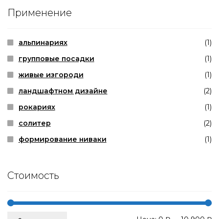
Применение
альпинариях
(1)
групповые посадки
(1)
живые изгороди
(1)
ландшафтном дизайне
(2)
рокариях
(1)
солитер
(2)
формирование ниваки
(1)
Стоимость
М
М