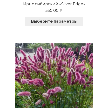
Ирис сибирский «Silver Edge»
550,00
₽
Этот
Выберите параметры
товар
имеет
несколько
вариаций.
Опции
можно
выбрать
на
странице
товара.