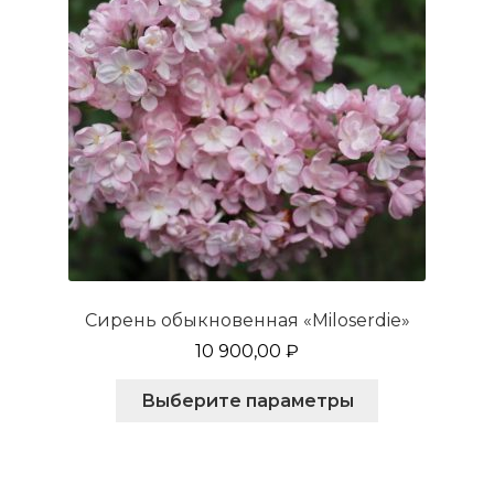
странице
товара.
Сирень обыкновенная «Miloserdie»
10 900,00
₽
Этот
Выберите параметры
товар
имеет
несколько
вариаций.
Опции