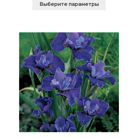
Этот
Выберите параметры
товар
имеет
несколько
вариаций.
Опции
можно
выбрать
на
странице
товара.