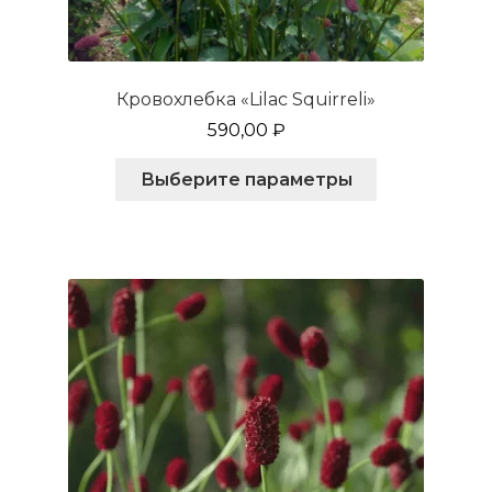
Кровохлебка «Lilac Squirreli»
590,00
₽
Этот
Выберите параметры
товар
имеет
несколько
вариаций.
Опции
можно
выбрать
на
странице
товара.