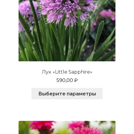
Лук «Little Sapphire»
590,00
₽
Этот
Выберите параметры
товар
имеет
несколько
вариаций.
Опции
можно
выбрать